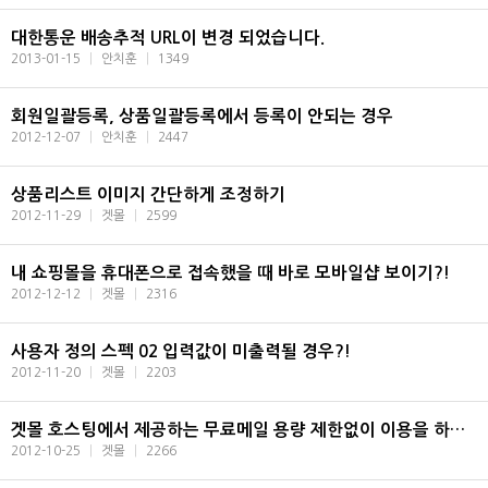
대한통운 배송추적 URL이 변경 되었습니다.
2013-01-15
|
안치훈
|
1349
회원일괄등록, 상품일괄등록에서 등록이 안되는 경우
2012-12-07
|
안치훈
|
2447
상품리스트 이미지 간단하게 조정하기
2012-11-29
|
겟몰
|
2599
내 쇼핑몰을 휴대폰으로 접속했을 때 바로 모바일샵 보이기?!
2012-12-12
|
겟몰
|
2316
사용자 정의 스펙 02 입력값이 미출력될 경우?!
2012-11-20
|
겟몰
|
2203
겟몰 호스팅에서 제공하는 무료메일 용량 제한없이 이용을 하기위한 아웃룩 설정법
2012-10-25
|
겟몰
|
2266