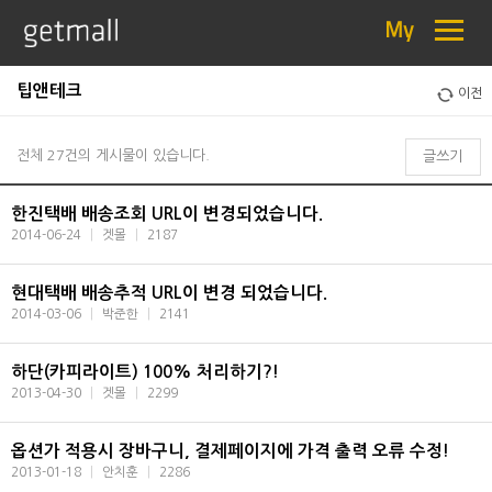
≡
My
팁앤테크
이전
전체 27건의 게시물이 있습니다.
글쓰기
한진택배 배송조회 URL이 변경되었습니다.
2014-06-24
|
겟몰
|
2187
현대택배 배송추적 URL이 변경 되었습니다.
2014-03-06
|
박준한
|
2141
하단(카피라이트) 100% 처리하기?!
2013-04-30
|
겟몰
|
2299
옵션가 적용시 장바구니, 결제페이지에 가격 출력 오류 수정!
2013-01-18
|
안치훈
|
2286