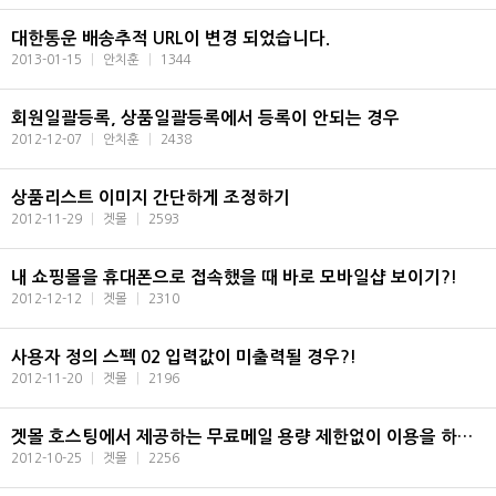
대한통운 배송추적 URL이 변경 되었습니다.
2013-01-15
|
안치훈
|
1344
회원일괄등록, 상품일괄등록에서 등록이 안되는 경우
2012-12-07
|
안치훈
|
2438
상품리스트 이미지 간단하게 조정하기
2012-11-29
|
겟몰
|
2593
내 쇼핑몰을 휴대폰으로 접속했을 때 바로 모바일샵 보이기?!
2012-12-12
|
겟몰
|
2310
사용자 정의 스펙 02 입력값이 미출력될 경우?!
2012-11-20
|
겟몰
|
2196
겟몰 호스팅에서 제공하는 무료메일 용량 제한없이 이용을 하기위한 아웃룩 설정법
2012-10-25
|
겟몰
|
2256