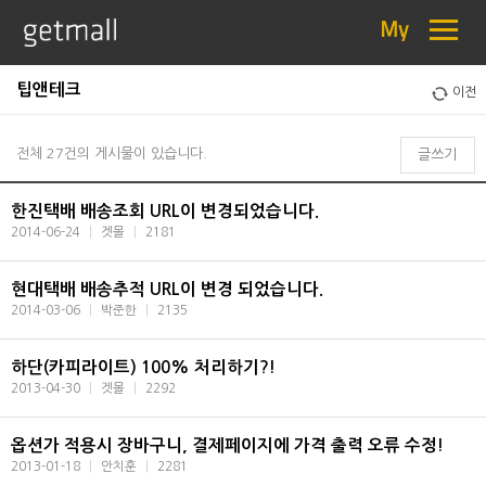
≡
My
팁앤테크
이전
전체 27건의 게시물이 있습니다.
글쓰기
한진택배 배송조회 URL이 변경되었습니다.
2014-06-24
|
겟몰
|
2181
현대택배 배송추적 URL이 변경 되었습니다.
2014-03-06
|
박준한
|
2135
하단(카피라이트) 100% 처리하기?!
2013-04-30
|
겟몰
|
2292
옵션가 적용시 장바구니, 결제페이지에 가격 출력 오류 수정!
2013-01-18
|
안치훈
|
2281