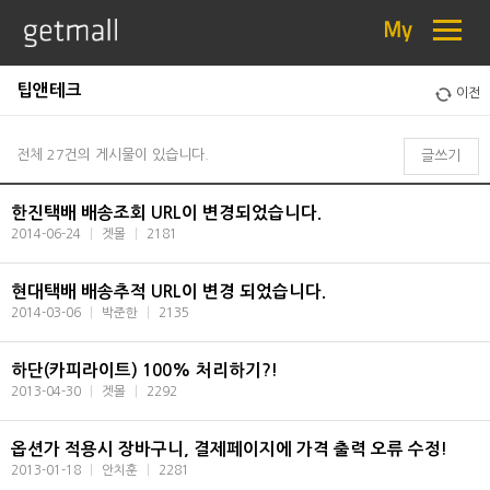
≡
My
팁앤테크
이전
전체 27건의 게시물이 있습니다.
글쓰기
한진택배 배송조회 URL이 변경되었습니다.
2014-06-24
|
겟몰
|
2181
현대택배 배송추적 URL이 변경 되었습니다.
2014-03-06
|
박준한
|
2135
하단(카피라이트) 100% 처리하기?!
2013-04-30
|
겟몰
|
2292
옵션가 적용시 장바구니, 결제페이지에 가격 출력 오류 수정!
2013-01-18
|
안치훈
|
2281