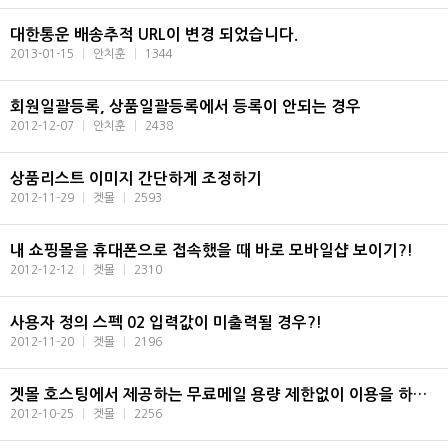
대한통운 배송추적 URL이 변경 되었습니다.
2013-01-15
|
안치훈
|
1344
회원일괄등록, 상품일괄등록에서 등록이 안되는 경우
2012-12-07
|
안치훈
|
2438
상품리스트 이미지 간단하게 조정하기
2012-11-29
|
겟몰
|
2593
내 쇼핑몰을 휴대폰으로 접속했을 때 바로 모바일샵 보이기?!
2012-12-12
|
겟몰
|
2310
사용자 정의 스펙 02 입력값이 미출력될 경우?!
2012-11-20
|
겟몰
|
2196
겟몰 호스팅에서 제공하는 무료메일 용량 제한없이 이용을 하기위한 아웃룩 설정법
2012-10-25
|
겟몰
|
2256