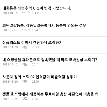
대한통운 배송추적 URL이 변경 되었습니다.
2013-01-15
|
안치훈
|
1344
회원일괄등록, 상품일괄등록에서 등록이 안되는 경우
2012-12-07
|
안치훈
|
2439
상품리스트 이미지 간단하게 조정하기
2012-11-29
|
겟몰
|
2593
내 쇼핑몰을 휴대폰으로 접속했을 때 바로 모바일샵 보이기?!
2012-12-12
|
겟몰
|
2311
사용자 정의 스펙 02 입력값이 미출력될 경우?!
2012-11-20
|
겟몰
|
2196
겟몰 호스팅에서 제공하는 무료메일 용량 제한없이 이용을 하기위한 아웃룩 설정법
2012-10-25
|
겟몰
|
2257