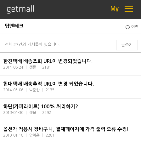
≡
My
팁앤테크
이전
전체 27건의 게시물이 있습니다.
글쓰기
한진택배 배송조회 URL이 변경되었습니다.
2014-06-24
|
겟몰
|
2181
현대택배 배송추적 URL이 변경 되었습니다.
2014-03-06
|
박준한
|
2135
하단(카피라이트) 100% 처리하기?!
2013-04-30
|
겟몰
|
2292
옵션가 적용시 장바구니, 결제페이지에 가격 출력 오류 수정!
2013-01-18
|
안치훈
|
2281