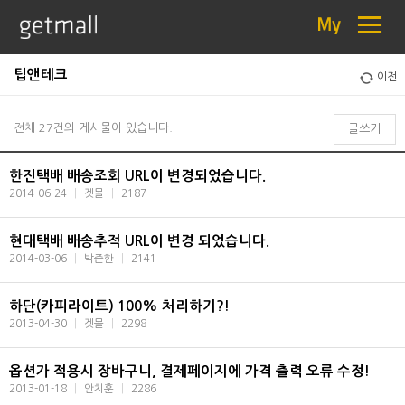
≡
My
팁앤테크
이전
전체 27건의 게시물이 있습니다.
글쓰기
한진택배 배송조회 URL이 변경되었습니다.
2014-06-24
|
겟몰
|
2187
현대택배 배송추적 URL이 변경 되었습니다.
2014-03-06
|
박준한
|
2141
하단(카피라이트) 100% 처리하기?!
2013-04-30
|
겟몰
|
2298
옵션가 적용시 장바구니, 결제페이지에 가격 출력 오류 수정!
2013-01-18
|
안치훈
|
2286