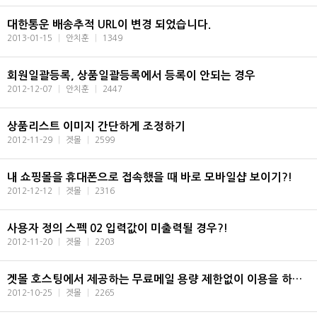
대한통운 배송추적 URL이 변경 되었습니다.
2013-01-15
|
안치훈
|
1349
회원일괄등록, 상품일괄등록에서 등록이 안되는 경우
2012-12-07
|
안치훈
|
2447
상품리스트 이미지 간단하게 조정하기
2012-11-29
|
겟몰
|
2599
내 쇼핑몰을 휴대폰으로 접속했을 때 바로 모바일샵 보이기?!
2012-12-12
|
겟몰
|
2316
사용자 정의 스펙 02 입력값이 미출력될 경우?!
2012-11-20
|
겟몰
|
2203
겟몰 호스팅에서 제공하는 무료메일 용량 제한없이 이용을 하기위한 아웃룩 설정법
2012-10-25
|
겟몰
|
2265