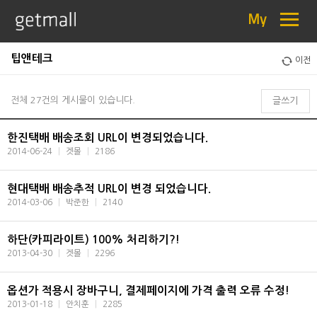
≡
My
팁앤테크
이전
전체 27건의 게시물이 있습니다.
글쓰기
한진택배 배송조회 URL이 변경되었습니다.
2014-06-24
|
겟몰
|
2186
현대택배 배송추적 URL이 변경 되었습니다.
2014-03-06
|
박준한
|
2140
하단(카피라이트) 100% 처리하기?!
2013-04-30
|
겟몰
|
2296
옵션가 적용시 장바구니, 결제페이지에 가격 출력 오류 수정!
2013-01-18
|
안치훈
|
2285