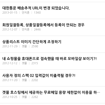
대한통운 배송추적 URL이 변경 되었습니다.
2013-01-15
|
안치훈
|
1348
회원일괄등록, 상품일괄등록에서 등록이 안되는 경우
2012-12-07
|
안치훈
|
2446
상품리스트 이미지 간단하게 조정하기
2012-11-29
|
겟몰
|
2598
내 쇼핑몰을 휴대폰으로 접속했을 때 바로 모바일샵 보이기?!
2012-12-12
|
겟몰
|
2315
사용자 정의 스펙 02 입력값이 미출력될 경우?!
2012-11-20
|
겟몰
|
2202
겟몰 호스팅에서 제공하는 무료메일 용량 제한없이 이용을 하기위한 아웃룩 설정법
2012-10-25
|
겟몰
|
2262