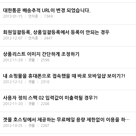
대한통운 배송추적 URL이 변경 되었습니다.
2013-01-15
|
안치훈
|
1349
회원일괄등록, 상품일괄등록에서 등록이 안되는 경우
2012-12-07
|
안치훈
|
2447
상품리스트 이미지 간단하게 조정하기
2012-11-29
|
겟몰
|
2599
내 쇼핑몰을 휴대폰으로 접속했을 때 바로 모바일샵 보이기?!
2012-12-12
|
겟몰
|
2318
사용자 정의 스펙 02 입력값이 미출력될 경우?!
2012-11-20
|
겟몰
|
2204
겟몰 호스팅에서 제공하는 무료메일 용량 제한없이 이용을 하기위한 아웃룩 설정법
2012-10-25
|
겟몰
|
2267