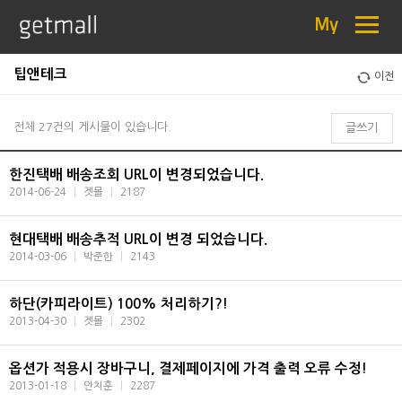
≡
My
팁앤테크
이전
전체 27건의 게시물이 있습니다.
글쓰기
한진택배 배송조회 URL이 변경되었습니다.
2014-06-24
|
겟몰
|
2187
현대택배 배송추적 URL이 변경 되었습니다.
2014-03-06
|
박준한
|
2143
하단(카피라이트) 100% 처리하기?!
2013-04-30
|
겟몰
|
2302
옵션가 적용시 장바구니, 결제페이지에 가격 출력 오류 수정!
2013-01-18
|
안치훈
|
2287