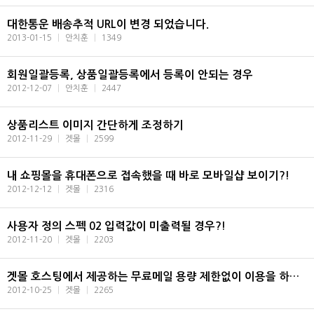
대한통운 배송추적 URL이 변경 되었습니다.
2013-01-15
|
안치훈
|
1349
회원일괄등록, 상품일괄등록에서 등록이 안되는 경우
2012-12-07
|
안치훈
|
2447
상품리스트 이미지 간단하게 조정하기
2012-11-29
|
겟몰
|
2599
내 쇼핑몰을 휴대폰으로 접속했을 때 바로 모바일샵 보이기?!
2012-12-12
|
겟몰
|
2316
사용자 정의 스펙 02 입력값이 미출력될 경우?!
2012-11-20
|
겟몰
|
2203
겟몰 호스팅에서 제공하는 무료메일 용량 제한없이 이용을 하기위한 아웃룩 설정법
2012-10-25
|
겟몰
|
2265