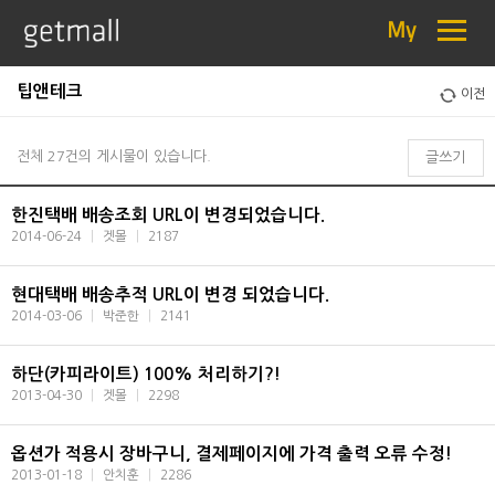
≡
My
팁앤테크
이전
전체 27건의 게시물이 있습니다.
글쓰기
한진택배 배송조회 URL이 변경되었습니다.
2014-06-24
|
겟몰
|
2187
현대택배 배송추적 URL이 변경 되었습니다.
2014-03-06
|
박준한
|
2141
하단(카피라이트) 100% 처리하기?!
2013-04-30
|
겟몰
|
2298
옵션가 적용시 장바구니, 결제페이지에 가격 출력 오류 수정!
2013-01-18
|
안치훈
|
2286