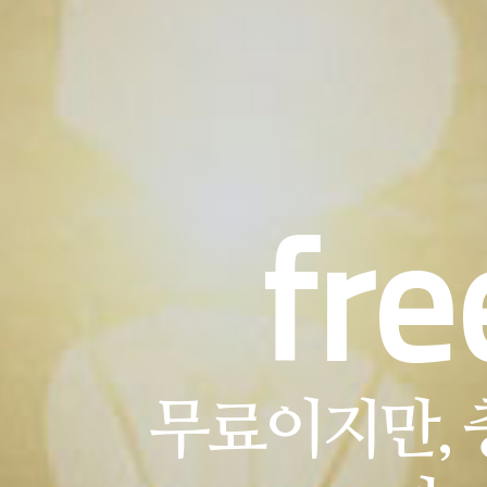
fre
무료이지만,