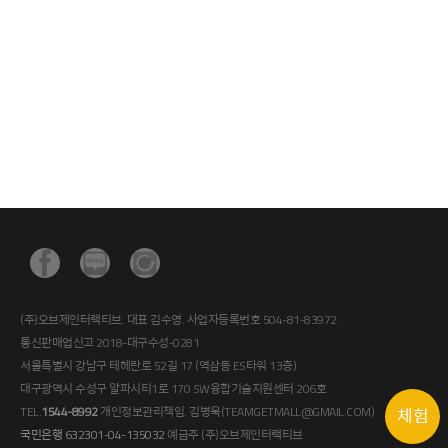
(주)오브제인터랙티브. 대표 김수영. 사업자등록번호 504-81-83972.
통신판매업신고 2018-대구수성-0281
서울특별시 강남구 테헤란로 52길 17 (역삼동 ES타워 13층)
대구광역시 수성구 알파시티1로 170 SW융합기술지원센터 206호
TEL.
1544-8992
개인정보관리책임. 김병욱(TEAMGETMALL@GMAIL.COM)
체험
국민은행 632301-04-135032
예금주 (주)오브제인터랙티브