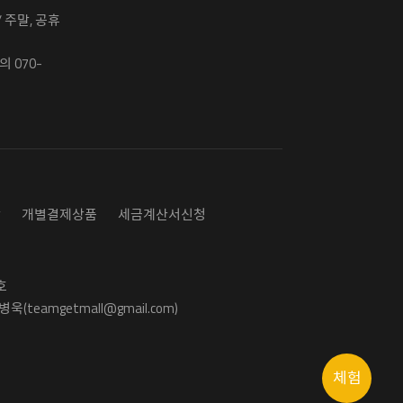
 / 주말, 공휴
 070-
담
개별결제상품
세금계산서신청
호
욱(teamgetmall@gmail.com)
체험