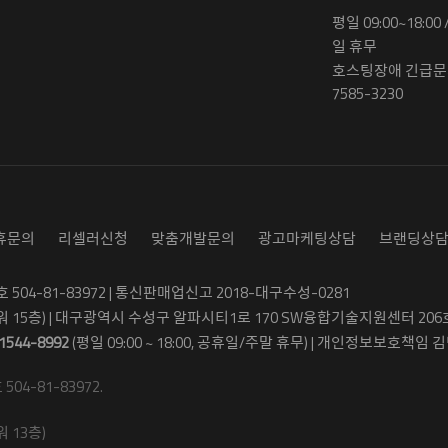
평일 09:00~18:00
일 휴무
호스팅장애 긴급문의
7585-3230
휴문의
리셀러신청
맞춤개발문의
광고마케팅상담
브랜딩상
04-81-83972 | 통신판매업신고 2018-대구수성-0281
워 15층) | 대구광역시 수성구 알파시티1로 170 SW융합기술지원센터 206
1544-8992
(평일 09:00 ~ 18:00, 공휴일/주말 휴무) | 개인정보보호책임 김병
4-81-83972.
 13층)