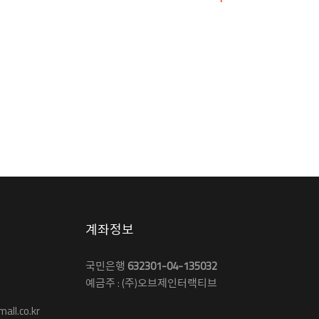
계좌정보
국민은행
632301-04-135032
예금주 : (주)오브제인터랙티브
ll.co.kr