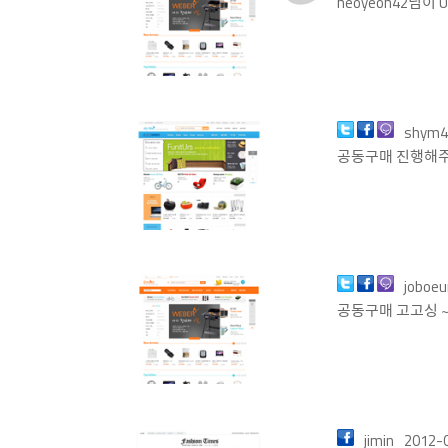
heoyeon42님
shym4
공동구매 진행해주
joboe
공동구매 고고싱 ~
jimin
2012-0