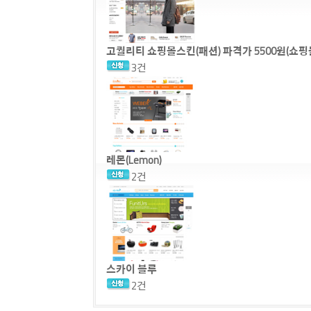
고퀄리티 쇼핑몰스킨(패션) 파격가 5500원(쇼
3건
레몬(Lemon)
2건
스카이 블루
2건