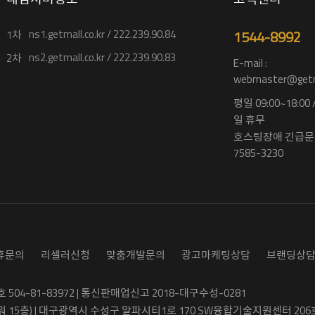
ns1.getmall.co.kr / 222.239.90.84
1544-8992
1차
ns2.getmall.co.kr / 222.239.90.83
2차
E-mail :
webmaster@getma
평일 09:00~18:00
일 휴무
호스팅장애 긴급문의
7585-3230
휴문의
리셀러신청
맞춤개발문의
광고마케팅상담
브랜딩상
04-81-83972 | 통신판매업신고 2018-대구수성-0281
워 15층) | 대구광역시 수성구 알파시티1로 170 SW융합기술지원센터 206