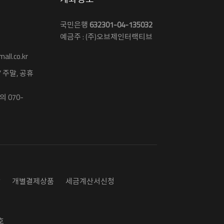
국민은행
632301-04-135032
예금주 : (주)오브제인터랙티브
ll.co.kr
 / 주말, 공휴
 070-
담
개별결제상품
세금계산서신청
호